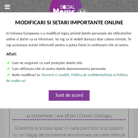
MODIFICARI SI SETARI IMPORTANTE ONLINE
In Uniunea Europeana s-a modificat legea privind datele personale ale utilizatorilor
online si dorim sa va informam. Va rog sa le vedeti dureaza doar cateva minute. Te
rog acceseaza aceste informatii pentru a putea folosi in continuare site-ul nostru.
Aflati:
✔
Cum ne asiguram ca sunt protejate datele tale.
✔
Cum utilizeaza site-ul nostru datele dumneavoastra personale.
✔
Noile modificari la:
Termeni si conditii
,
Politica de confidentialitate
si
Politica
de cookie-uri
.
Gradinita, scoala si problemele lor
De la bullying la teme, responsabilitati si
Sunt de acord
libertati
11 octombrie | ora 18:00 | Crown Cismigiu
Gradinita si scoala apar in viata parintilor si a copiilor
cu un bagaj de probleme emotionale pe care trebuie