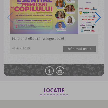
Maratonul Alăptării - 2 august 2026
W
a
02.Aug.2026
Afla mai mult
0
LOCATIE