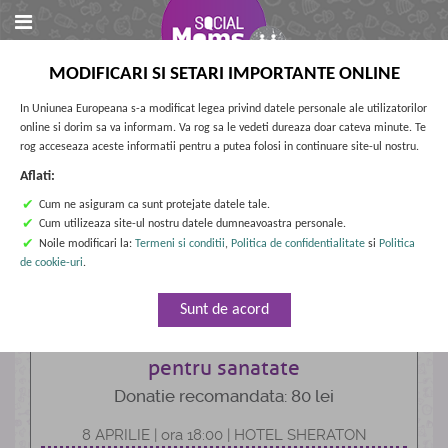
MODIFICARI SI SETARI IMPORTANTE ONLINE
In Uniunea Europeana s-a modificat legea privind datele personale ale utilizatorilor
online si dorim sa va informam. Va rog sa le vedeti dureaza doar cateva minute. Te
rog acceseaza aceste informatii pentru a putea folosi in continuare site-ul nostru.
Aflati:
✔
Cum ne asiguram ca sunt protejate datele tale.
✔
Cum utilizeaza site-ul nostru datele dumneavoastra personale.
✔
Noile modificari la:
Termeni si conditii
,
Politica de confidentialitate
si
Politica
de cookie-uri
.
Sunt de acord
SOS Greutatea! – hrana si miscare
pentru sanatate
Donatie recomandata: 80 lei
8 APRILIE | ora 18:00 | HOTEL SHERATON