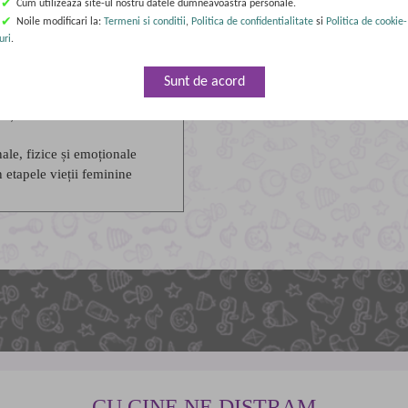
✔
Cum utilizeaza site-ul nostru datele dumneavoastra personale.
atea emoțională
✔
Noile modificari la:
Termeni si conditii
,
Politica de confidentialitate
si
Politica de cookie-
ială în adolescență
uri
.
icații și efecte asupra
Sunt de acord
anța vaccinării
ii și momentul consultului
le, fizice și emoționale
n etapele vieții feminine
CU CINE NE DISTRAM