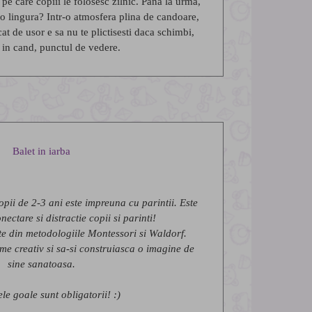
pe care copiii le folosesc zilnic. Pana la urma,
 o lingura? Intr-o atmosfera plina de candoare,
at de usor e sa nu te plictisesti daca schimbi,
 in cand, punctul de vedere.
Balet in iarba
opii de 2-3 ani este impreuna cu parintii. Este
ctare si distractie copii si parinti!
e din metodologiile Montessori si Waldorf.
ime creativ si sa-si construiasca o imagine de
sine sanatoasa.
le goale sunt obligatorii! :)